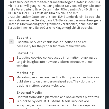
Einige Services verarbeiten personenbezogene Daten in den USA.
Mit Ihrer Einwilligung zur Nutzung dieser Services willigen Sie auch
in die Verarbeitung Ihrer Daten in den USA gemäß Art. 49 (1) lit. a
GDPR ein. Der EuGH stuft die USA als ein Land mit
unzureichendem Datenschutz nach EU-Standards ein. Es besteht
beispielsweise die Gefahr, dass US-Behörden personenbezogene
Daten in Überwachungsprogrammen verarbeiten, ohne dass für
Europäerinnen und Europäer eine Klagemöglichkeit besteht.
Es folgt eine Liste der Service-Gruppen, für die eine Einw
Essential
Essential services enable basic functions and are
necessary for the proper function of the website.
Statistics
Statistics cookies collect usage information, enabling us
to gain insights into how our visitors interact with our
website.
Marketing
Marketing services are used by third-party advertisers or
publishers to display personalized ads. They do this by
tracking visitors across websites.
External Media
Content from video platforms and social media platforms
is blocked by default. If External Media services are
accepted, access to those contents no longer requires