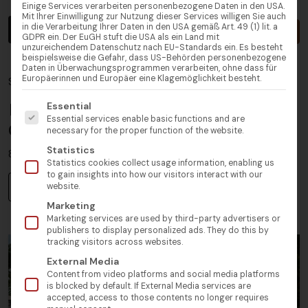
Einige Services verarbeiten personenbezogene Daten in den USA.
Meerblick
Mit Ihrer Einwilligung zur Nutzung dieser Services willigen Sie auch
in die Verarbeitung Ihrer Daten in den USA gemäß Art. 49 (1) lit. a
Suche
Neue suche
GDPR ein. Der EuGH stuft die USA als ein Land mit
unzureichendem Datenschutz nach EU-Standards ein. Es besteht
beispielsweise die Gefahr, dass US-Behörden personenbezogene
Daten in Überwachungsprogrammen verarbeiten, ohne dass für
Europäerinnen und Europäer eine Klagemöglichkeit besteht.
STARSEITE
> IMMOBILIEN COSTA DEL SOL
Es folgt eine Liste der Service-Gruppen, für die eine Einw
Immobilien zum Verkauf in Mijas,
Essential
Essential services enable basic functions and are
Costa del Sol
necessary for the proper function of the website.
Statistics
80 Immobilien zum Verkauf in Mijas.
Statistics cookies collect usage information, enabling us
to gain insights into how our visitors interact with our
Niedrigster Preis
website.
Marketing
Marketing services are used by third-party advertisers or
publishers to display personalized ads. They do this by
tracking visitors across websites.
External Media
Content from video platforms and social media platforms
is blocked by default. If External Media services are
accepted, access to those contents no longer requires
Vorherige
Nächs