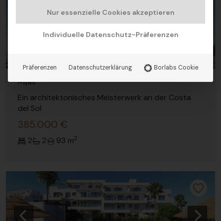
Nur essenzielle Cookies akzeptieren
Vorherige
Nächs
Individuelle Datenschutz-Präferenzen
Präferenzen
Datenschutzerklärung
Borlabs Cookie
Mijas
Ein architektonisches Meisterwerk an der Costa
del Sol
385.000 €
2
2
2
93 m
Vorherige
Nächs