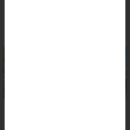
Exklusives Wohnen zwischen Meer, Bergen und Golf
in Mijas
339.000 €
2
2
1
76 m
Vorherige
Nächs
Mijas
Harmonisches und warmes Lebensgefühl in der
exklusiven Wohnanlage - Balance