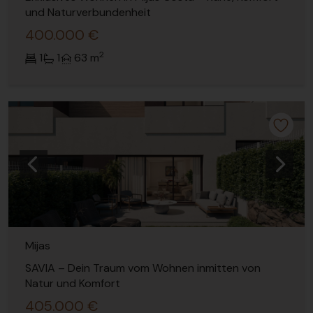
und Naturverbundenheit
400.000 €
2
1
1
63 m
Vorherige
Nächs
Mijas
SAVIA – Dein Traum vom Wohnen inmitten von
Natur und Komfort
405.000 €