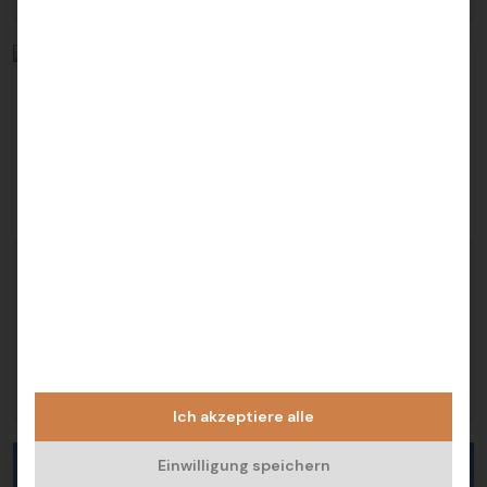
Vorherige
Nächs
Mijas
THE KOVE -ARCHITEKTUR FÜR DIE SINNE
Preis ab 380.000 €
2
2
2
93 m
Ich akzeptiere alle
Einwilligung speichern