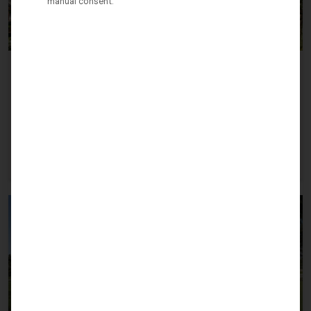
manual consent.
Mijas
Modernes Wohnen an der Costa del Sol – Ihr neues
Zuhause in Riviera del Sol
305.000 €
2
2
2
92 m
Vorherige
Nächs