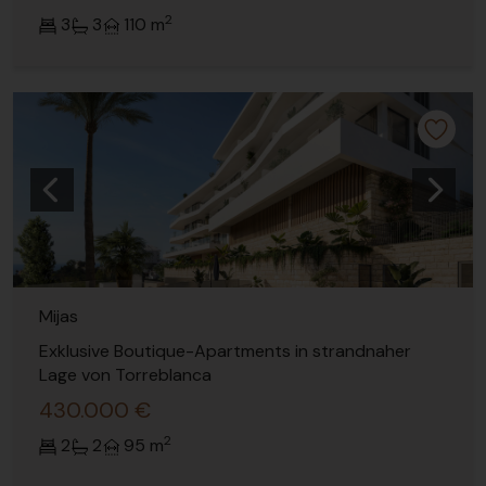
2
3
3
110 m
Vorherige
Nächs
Mijas
Exklusive Boutique-Apartments in strandnaher
Lage von Torreblanca
430.000 €
2
2
2
95 m