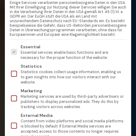
Einige Services verarbeiten personenbezogene Daten in den USA.
Mit Ihrer Einwilligung zur Nutzung dieser Services willigen Sie auch
in die Verarbeitung Ihrer Daten in den USA gemäß Art. 49 (1) lit. a
GDPR ein. Der EuGH stuft die USA als ein Land mit
unzureichendem Datenschutz nach EU-Standards ein. Es besteht
beispielsweise die Gefahr, dass US-Behörden personenbezogene
Daten in Überwachungsprogrammen verarbeiten, ohne dass für
Europäerinnen und Europäer eine Klagemöglichkeit besteht.
Es folgt eine Liste der Service-Gruppen, für die eine Einw
Essential
Essential services enable basic functions and are
necessary for the proper function of the website.
Statistics
Statistics cookies collect usage information, enabling us
to gain insights into how our visitors interact with our
website.
Marketing
Marketing services are used by third-party advertisers or
publishers to display personalized ads. They do this by
tracking visitors across websites.
External Media
Content from video platforms and social media platforms
is blocked by default. If External Media services are
accepted, access to those contents no longer requires