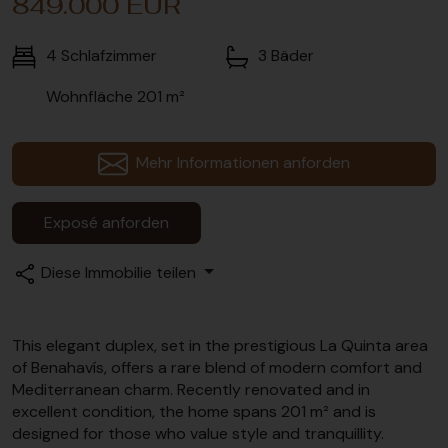
849.000 EUR
4
Schlafzimmer
3
Bäder
Wohnfläche
201 m²
Mehr Informationen anforden
Exposé anforden
Diese Immobilie teilen
This elegant duplex, set in the prestigious La Quinta area
of Benahavís, offers a rare blend of modern comfort and
Mediterranean charm. Recently renovated and in
excellent condition, the home spans 201 m² and is
designed for those who value style and tranquillity.