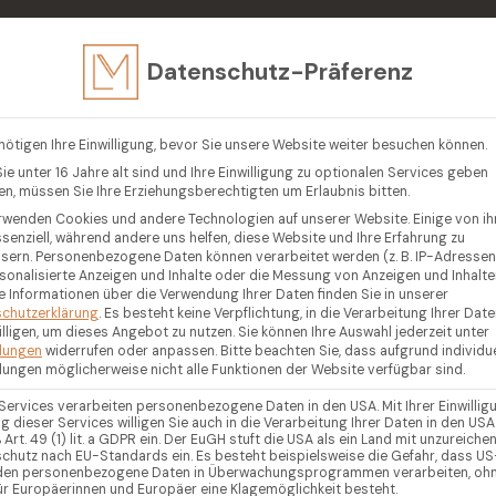
in
Datenschutz-Präferenz
EN
VERKAUFEN
LUXUSIMMOBILIEN
GEGENDEN
R
nötigen Ihre Einwilligung, bevor Sie unsere Website weiter besuchen können.
ie unter 16 Jahre alt sind und Ihre Einwilligung zu optionalen Services geben
n, müssen Sie Ihre Erziehungsberechtigten um Erlaubnis bitten.
rwenden Cookies und andere Technologien auf unserer Website. Einige von i
ssenziell, während andere uns helfen, diese Website und Ihre Erfahrung zu
sern.
Personenbezogene Daten können verarbeitet werden (z. B. IP-Adressen),
rsonalisierte Anzeigen und Inhalte oder die Messung von Anzeigen und Inhalte
e Informationen über die Verwendung Ihrer Daten finden Sie in unserer
chutzerklärung
.
Es besteht keine Verpflichtung, in die Verarbeitung Ihrer Dat
illigen, um dieses Angebot zu nutzen.
Sie können Ihre Auswahl jederzeit unter
llungen
widerrufen oder anpassen.
Bitte beachten Sie, dass aufgrund individue
llungen möglicherweise nicht alle Funktionen der Website verfügbar sind.
 Services verarbeiten personenbezogene Daten in den USA. Mit Ihrer Einwillig
g dieser Services willigen Sie auch in die Verarbeitung Ihrer Daten in den USA
Art. 49 (1) lit. a GDPR ein. Der EuGH stuft die USA als ein Land mit unzureich
chutz nach EU-Standards ein. Es besteht beispielsweise die Gefahr, dass US
en personenbezogene Daten in Überwachungsprogrammen verarbeiten, oh
ür Europäerinnen und Europäer eine Klagemöglichkeit besteht.