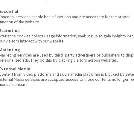
lgt eine Liste der Service-Gruppen, für die eine Einwilligung e
Essential
Essential services enable basic functions and are necessary for the proper
function of the website.
Statistics
Statistics cookies collect usage information, enabling us to gain insights int
our visitors interact with our website.
Marketing
Marketing services are used by third-party advertisers or publishers to disp
personalized ads. They do this by tracking visitors across websites.
External Media
Content from video platforms and social media platforms is blocked by defaul
External Media services are accepted, access to those contents no longer re
manual consent.