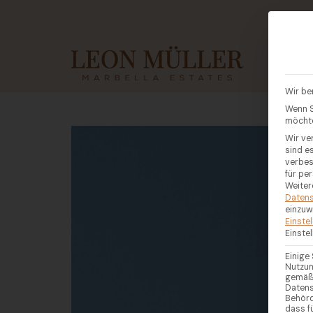
KAUF
Wir be
Wenn S
möchte
Wir ve
sind e
verbes
für pe
Weiter
Datens
einzuw
Einste
Einste
Einige
Nutzun
gemäß 
Datens
Behörd
dass f