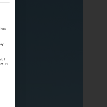
rteilt werden kann. Die erste Service-Gruppe ist essenziell un
o how
lay
t. If
quires