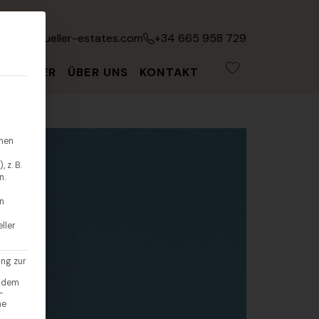
fo@leonmueller-estates.com
+34 665 958 729
ATGEBER
ÜBER UNS
KONTAKT
hnen
 z. B.
n.
en
ller
ung zur
endem
-
ne