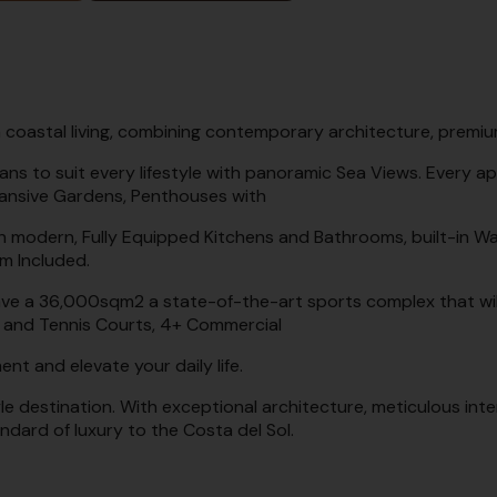
coastal living, combining contemporary architecture, premium
ans to suit every lifestyle with panoramic Sea Views. Every a
ansive Gardens, Penthouses with
h modern, Fully Equipped Kitchens and Bathrooms, built-in Wa
m Included.
ve a 36,000sqm2 a state-of-the-art sports complex that will 
 and Tennis Courts, 4+ Commercial
t and elevate your daily life.
yle destination. With exceptional architecture, meticulous inte
ndard of luxury to the Costa del Sol.