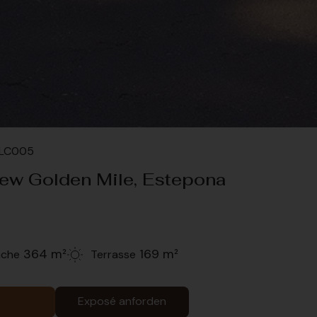
#LC005
ew Golden Mile, Estepona
364 m²
169 m²
äche
Terrasse
Exposé anforden