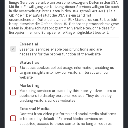
Einige Services verarbeiten personenbezogene Daten in den USA.
Mit Ihrer Einwilligung zur Nutzung dieser Services willigen Sie auch
in die Verarbeitung Ihrer Daten in den USA gemäß Art. 49 (1) lit. a
GDPR ein. Der EuGH stuft die USA als ein Land mit
unzureichendem Datenschutz nach EU-Standards ein. Es besteht
beispielsweise die Gefahr, dass US-Behörden personenbezogene
Daten in Überwachungsprogrammen verarbeiten, ohne dass für
Europäerinnen und Europäer eine Klagemöglichkeit besteht.
Es folgt eine Liste der Service-Gruppen, für die eine Einw
Essential
Essential services enable basic functions and are
necessary for the proper function of the website.
Statistics
Statistics cookies collect usage information, enabling us
to gain insights into how our visitors interact with our
website.
Marketing
Marketing services are used by third-party advertisers or
publishers to display personalized ads. They do this by
tracking visitors across websites.
External Media
Content from video platforms and social media platforms
is blocked by default. If External Media services are
accepted, access to those contents no longer requires