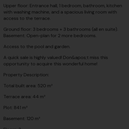
Upper floor: Entrance hall, 1 bedroom, bathroom, kitchen
with washing machine, and a spacious living room with
access to the terrace.
Ground floor: 3 bedrooms + 3 bathrooms (all en suite).
Basement: Open-plan for 2 more bedrooms.
Access to the pool and garden.
A quick sale is highly valued! Don&apos;t miss this
opportunity to acquire this wonderful home!
Property Description:
Total built area: 520 m²
Terrace area: 44 m²
Plot: 841 m²
Basement: 120 m²