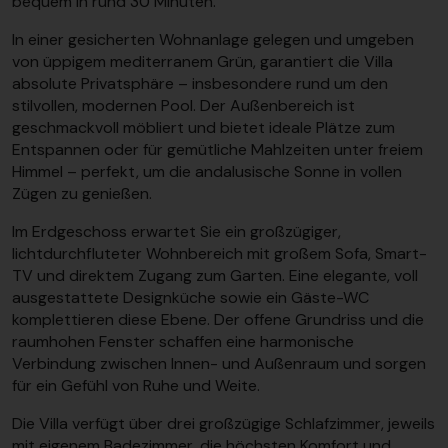
bequem in rund 30 Minuten.
In einer gesicherten Wohnanlage gelegen und umgeben
von üppigem mediterranem Grün, garantiert die Villa
absolute Privatsphäre – insbesondere rund um den
stilvollen, modernen Pool. Der Außenbereich ist
geschmackvoll möbliert und bietet ideale Plätze zum
Entspannen oder für gemütliche Mahlzeiten unter freiem
Himmel – perfekt, um die andalusische Sonne in vollen
Zügen zu genießen.
Im Erdgeschoss erwartet Sie ein großzügiger,
lichtdurchfluteter Wohnbereich mit großem Sofa, Smart-
TV und direktem Zugang zum Garten. Eine elegante, voll
ausgestattete Designküche sowie ein Gäste-WC
komplettieren diese Ebene. Der offene Grundriss und die
raumhohen Fenster schaffen eine harmonische
Verbindung zwischen Innen- und Außenraum und sorgen
für ein Gefühl von Ruhe und Weite.
Die Villa verfügt über drei großzügige Schlafzimmer, jeweils
mit eigenem Badezimmer, die höchsten Komfort und