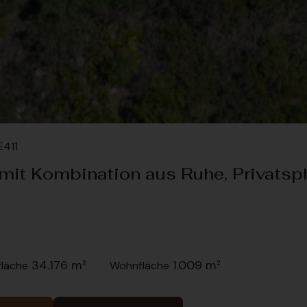
E411
 mit Kombination aus Ruhe, Privatsp
34.176 m²
1.009 m²
läche
Wohnfläche