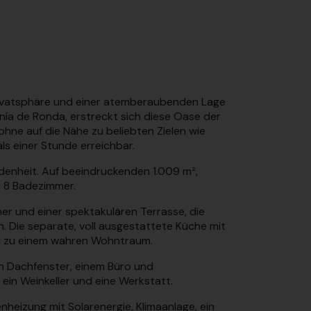
, Privatsphäre und einer atemberaubenden Lage
nía de Ronda, erstreckt sich diese Oase der
ne auf die Nähe zu beliebten Zielen wie
s einer Stunde erreichbar.
edenheit. Auf beeindruckenden 1.009 m²,
t 8 Badezimmer.
er und einer spektakulären Terrasse, die
. Die separate, voll ausgestattete Küche mit
la zu einem wahren Wohntraum.
n Dachfenster, einem Büro und
ein Weinkeller und eine Werkstatt.
heizung mit Solarenergie, Klimaanlage, ein