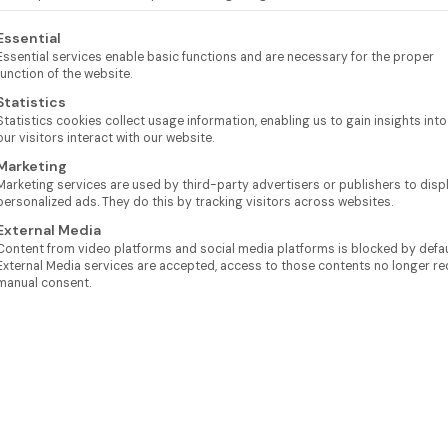
lgt eine Liste der Service-Gruppen, für die eine Einwilligung e
Essential
Essential services enable basic functions and are necessary for the proper
function of the website.
Statistics
Statistics cookies collect usage information, enabling us to gain insights int
our visitors interact with our website.
Marketing
Marketing services are used by third-party advertisers or publishers to disp
personalized ads. They do this by tracking visitors across websites.
External Media
Content from video platforms and social media platforms is blocked by defaul
External Media services are accepted, access to those contents no longer re
manual consent.