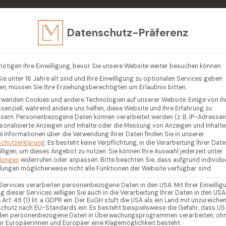
in
Datenschutz-Präferenz
EN
VERKAUFEN
LUXUSIMMOBILIEN
GEGENDEN
R
nötigen Ihre Einwilligung, bevor Sie unsere Website weiter besuchen können.
ie unter 16 Jahre alt sind und Ihre Einwilligung zu optionalen Services geben
n, müssen Sie Ihre Erziehungsberechtigten um Erlaubnis bitten.
rwenden Cookies und andere Technologien auf unserer Website. Einige von i
ssenziell, während andere uns helfen, diese Website und Ihre Erfahrung zu
sern.
Personenbezogene Daten können verarbeitet werden (z. B. IP-Adressen),
rsonalisierte Anzeigen und Inhalte oder die Messung von Anzeigen und Inhalte
e Informationen über die Verwendung Ihrer Daten finden Sie in unserer
chutzerklärung
.
Es besteht keine Verpflichtung, in die Verarbeitung Ihrer Dat
illigen, um dieses Angebot zu nutzen.
Sie können Ihre Auswahl jederzeit unter
llungen
widerrufen oder anpassen.
Bitte beachten Sie, dass aufgrund individue
llungen möglicherweise nicht alle Funktionen der Website verfügbar sind.
 Services verarbeiten personenbezogene Daten in den USA. Mit Ihrer Einwillig
g dieser Services willigen Sie auch in die Verarbeitung Ihrer Daten in den USA
Art. 49 (1) lit. a GDPR ein. Der EuGH stuft die USA als ein Land mit unzureich
chutz nach EU-Standards ein. Es besteht beispielsweise die Gefahr, dass US
en personenbezogene Daten in Überwachungsprogrammen verarbeiten, oh
ür Europäerinnen und Europäer eine Klagemöglichkeit besteht.