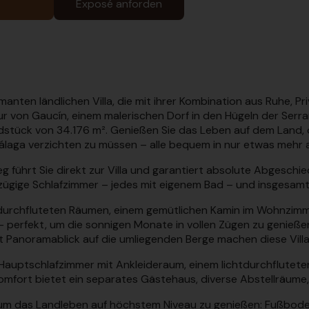
Exposé anforden
rmanten ländlichen Villa, die mit ihrer Kombination aus Ruhe
ur von Gaucín, einem malerischen Dorf in den Hügeln der Serra
tück von 34.176 m². Genießen Sie das Leben auf dem Land, oh
aga verzichten zu müssen – alle bequem in nur etwas mehr al
 führt Sie direkt zur Villa und garantiert absolute Abgeschi
oßzügige Schlafzimmer – jedes mit eigenem Bad – und insgesam
htdurchfluteten Räumen, einem gemütlichen Kamin im Wohnzimm
 perfekt, um die sonnigen Monate in vollen Zügen zu genießen
 Panoramablick auf die umliegenden Berge machen diese Vil
Hauptschlafzimmer mit Ankleideraum, einem lichtdurchflutete
fort bietet ein separates Gästehaus, diverse Abstellräume, 
, um das Landleben auf höchstem Niveau zu genießen: Fußboden