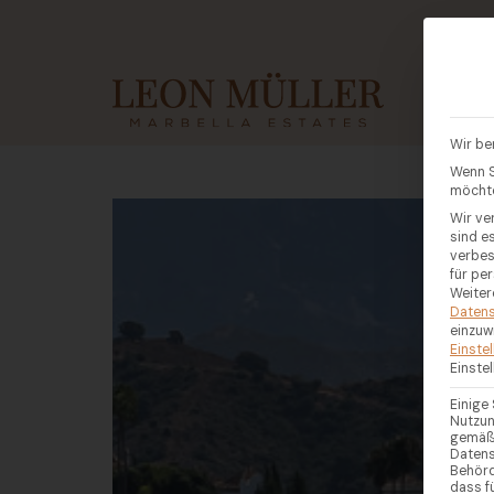
KAUF
Wir be
Wenn S
möchte
Wir ve
sind e
verbes
für pe
Weiter
Datens
einzuw
Einste
Einste
Einige
Nutzun
gemäß 
Datens
Behörd
dass f