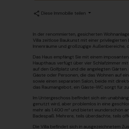
Diese Immobilie teilen
In der renommierten, gesicherten Wohnanlage L
Villa zeitlose Baukunst mit einer privilegier
Innenräume und großzügige Außenbereiche, di
Das Haus empfängt Sie mit einem imposanten,
Haupthaus verfügt über vier Schlafzimmer mit
auf den Golfplatz und die angelegten Gärten. 
Gäste oder Personen, die das Wohnen auf ei
sowie einen separaten Salon, beide mit direk
das Raumangebot, ein Gäste-WC sorgt für zu
Im Untergeschoss befindet sich ein unabhän
genutzt wird, aber problemlos in eine geschl
mehr als 1.400 m² und bietet wunderschön an
Badespaß. Mehrere, teils überdachte, teils o
Die Villa befindet sich in ausgezeichnetem Z