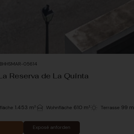
 #BHHSMAR-05614
n La Reserva de La Quinta
1.453 m²
610 m²
99 m
fläche
Wohnfläche
Terrasse
Exposé anforden