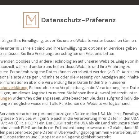
in
Datenschutz-Präferenz
EN
VERKAUFEN
LUXUSIMMOBILIEN
GEGENDEN
R
nötigen Ihre Einwilligung, bevor Sie unsere Website weiter besuchen können.
ie unter 16 Jahre alt sind und Ihre Einwilligung zu optionalen Services geben
n, müssen Sie Ihre Erziehungsberechtigten um Erlaubnis bitten.
rwenden Cookies und andere Technologien auf unserer Website. Einige von i
ssenziell, während andere uns helfen, diese Website und Ihre Erfahrung zu
sern.
Personenbezogene Daten können verarbeitet werden (z. B. IP-Adressen),
rsonalisierte Anzeigen und Inhalte oder die Messung von Anzeigen und Inhalte
e Informationen über die Verwendung Ihrer Daten finden Sie in unserer
chutzerklärung
.
Es besteht keine Verpflichtung, in die Verarbeitung Ihrer Dat
illigen, um dieses Angebot zu nutzen.
Sie können Ihre Auswahl jederzeit unter
llungen
widerrufen oder anpassen.
Bitte beachten Sie, dass aufgrund individue
llungen möglicherweise nicht alle Funktionen der Website verfügbar sind.
 Services verarbeiten personenbezogene Daten in den USA. Mit Ihrer Einwillig
g dieser Services willigen Sie auch in die Verarbeitung Ihrer Daten in den USA
Art. 49 (1) lit. a GDPR ein. Der EuGH stuft die USA als ein Land mit unzureich
chutz nach EU-Standards ein. Es besteht beispielsweise die Gefahr, dass US
en personenbezogene Daten in Überwachungsprogrammen verarbeiten, oh
ür Europäerinnen und Europäer eine Klagemöglichkeit besteht.