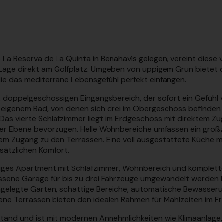
a Reserva de La Quinta in Benahavís gelegen, vereint diese v
ten Lage direkt am Golfplatz. Umgeben von üppigem Grün bietet 
e das mediterrane Lebensgefühl perfekt einfangen.
 doppelgeschossigen Eingangsbereich, der sofort ein Gefühl 
 eigenem Bad, von denen sich drei im Obergeschoss befinden – 
Das vierte Schlafzimmer liegt im Erdgeschoss mit direktem Zu
ner Ebene bevorzugen. Helle Wohnbereiche umfassen ein gr
tem Zugang zu den Terrassen. Eine voll ausgestattete Küche 
sätzlichen Komfort.
giges Apartment mit Schlafzimmer, Wohnbereich und komplet
ossene Garage für bis zu drei Fahrzeuge umgewandelt werden 
gelegte Gärten, schattige Bereiche, automatische Bewässerun
ffene Terrassen bieten den idealen Rahmen für Mahlzeiten im 
ustand und ist mit modernen Annehmlichkeiten wie Klimaanlage