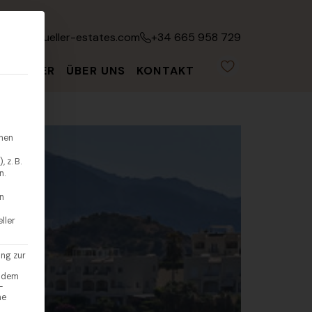
fo@leonmueller-estates.com
+34 665 958 729
ATGEBER
ÜBER UNS
KONTAKT
hnen
 z. B.
n.
en
ller
ung zur
endem
-
ne