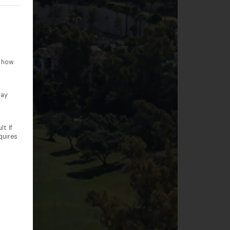
rteilt werden kann. Die erste Service-Gruppe ist essenziell un
o how
lay
t. If
quires