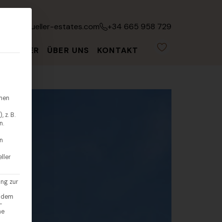
fo@leonmueller-estates.com
+34 665 958 729
ATGEBER
ÜBER UNS
KONTAKT
hnen
 z. B.
n.
en
ller
ung zur
endem
-
ne