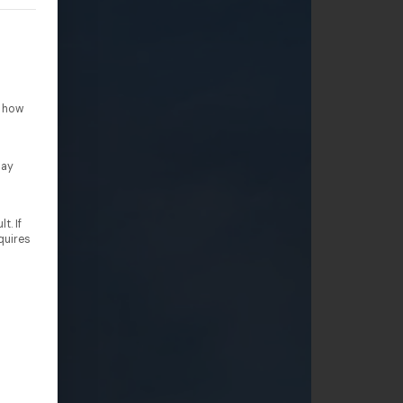
rteilt werden kann. Die erste Service-Gruppe ist essenziell un
o how
lay
t. If
quires