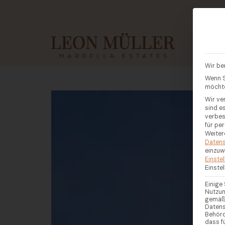
KAUF
Wir be
Wenn S
möchte
Wir ve
sind e
verbes
für pe
Weiter
Datens
einzuw
Einste
Einste
Einige
Nutzun
gemäß 
Datens
Behörd
dass f