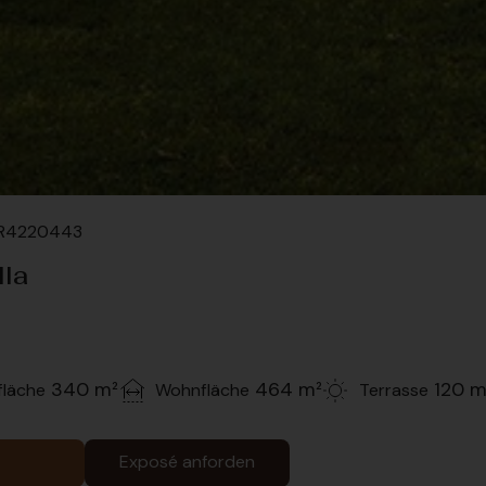
#R4220443
lla
340 m²
464 m²
120 m
läche
Wohnfläche
Terrasse
Exposé anforden