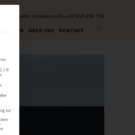
fo@leonmueller-estates.com
+34 665 958 729
ATGEBER
ÜBER UNS
KONTAKT
hnen
 z. B.
n.
en
ller
ung zur
endem
-
ne