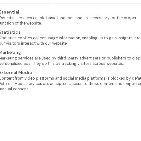
lgt eine Liste der Service-Gruppen, für die eine Einwilligung e
Essential
Essential services enable basic functions and are necessary for the proper
function of the website.
Statistics
Statistics cookies collect usage information, enabling us to gain insights int
our visitors interact with our website.
Marketing
Marketing services are used by third-party advertisers or publishers to disp
personalized ads. They do this by tracking visitors across websites.
External Media
Content from video platforms and social media platforms is blocked by defaul
External Media services are accepted, access to those contents no longer re
manual consent.