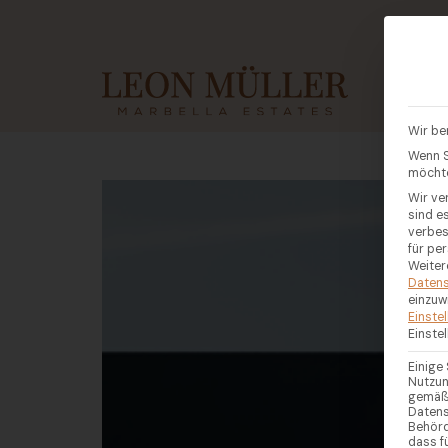
KAUF
Wir be
Wenn S
möchte
Wir ve
sind e
verbes
für pe
Weiter
Datens
einzuw
Einste
Einste
Einige
Nutzun
gemäß 
Datens
Behörd
dass f