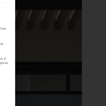
rteilt werden kann. Die erste Service-Gruppe ist essenziell un
o how
lay
t. If
quires