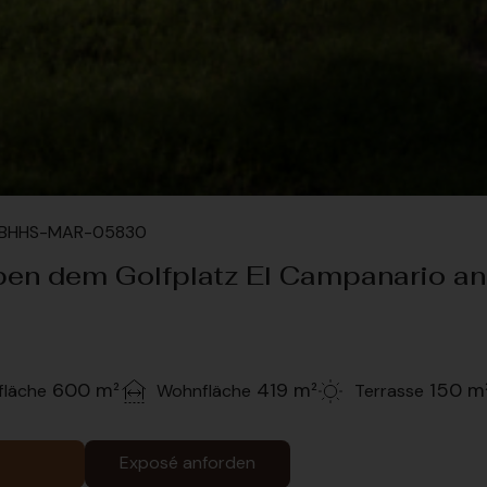
#BHHS-MAR-05830
ben dem Golfplatz El Campanario an
600 m²
419 m²
150 m
fläche
Wohnfläche
Terrasse
Exposé anforden