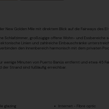
 der New Golden Mile mit direktem Blick auf die Fairways des E
tene Schlafzimmer, großzügige offene Wohn- und Essbereiche 
itektonische Linien und zahlreiche Einbauschränke unterstre
d verbinden den Innenbereich harmonisch mit dem privaten Po
ur wenige Minuten von Puerto Banús entfernt und etwa 45 Fa
 der Strand sind fußläufig erreichbar.
e glazing
Internet - Fibre optic