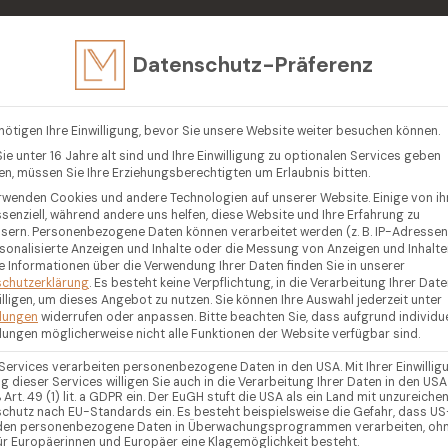
in
Datenschutz-Präferenz
EN
VERKAUFEN
LUXUSIMMOBILIEN
GEGENDEN
R
nötigen Ihre Einwilligung, bevor Sie unsere Website weiter besuchen können.
ie unter 16 Jahre alt sind und Ihre Einwilligung zu optionalen Services geben
n, müssen Sie Ihre Erziehungsberechtigten um Erlaubnis bitten.
rwenden Cookies und andere Technologien auf unserer Website. Einige von i
ssenziell, während andere uns helfen, diese Website und Ihre Erfahrung zu
sern.
Personenbezogene Daten können verarbeitet werden (z. B. IP-Adressen),
rsonalisierte Anzeigen und Inhalte oder die Messung von Anzeigen und Inhalte
e Informationen über die Verwendung Ihrer Daten finden Sie in unserer
chutzerklärung
.
Es besteht keine Verpflichtung, in die Verarbeitung Ihrer Dat
illigen, um dieses Angebot zu nutzen.
Sie können Ihre Auswahl jederzeit unter
llungen
widerrufen oder anpassen.
Bitte beachten Sie, dass aufgrund individue
llungen möglicherweise nicht alle Funktionen der Website verfügbar sind.
 Services verarbeiten personenbezogene Daten in den USA. Mit Ihrer Einwillig
g dieser Services willigen Sie auch in die Verarbeitung Ihrer Daten in den USA
Art. 49 (1) lit. a GDPR ein. Der EuGH stuft die USA als ein Land mit unzureich
chutz nach EU-Standards ein. Es besteht beispielsweise die Gefahr, dass US
en personenbezogene Daten in Überwachungsprogrammen verarbeiten, oh
ür Europäerinnen und Europäer eine Klagemöglichkeit besteht.