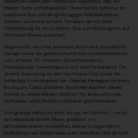
Abschluss bildet das Penthouse-Geschoss, das der
Master Suite vorbehalten ist. Diese bietet nicht nur ein
luxuriöses Bad und ein großzügiges Ankleidezimmer,
sondern auch eine private Terrasse, die mit ihrer
Vorbereitung für ein Outdoor-Spa zum Rückzugsort auf
höchstem Niveau avanciert.
Abgerundet wird das Anwesen durch eine überdachte
Garage sowie die gemeinschaftlichen Annehmlichkeiten
von La Finca: 24-Stunden-Sicherheitsdienst,
Fitnessstudio, Swimmingpool und zwei Padelplätze. Die
direkte Anbindung an den San Roque Club sowie die
fußläufige Erreichbarkeit der Galerías Paniagua mit ihren
Boutiquen, Cafés und einer Apotheke machen dieses
Domizil zu einem idealen Wohnort für anspruchsvolle
Golfspieler und Lifestyle-Liebhaber gleichermaßen.
Sotogrande selbst ist mehr als nur ein Wohnort – es ist
ein Lebensstil. Breite Alleen, gesäumt von
jahrhundertealten Korkeichen, führen zu legendären
Golfplätzen wie Valderrama oder dem Real Club de Golf