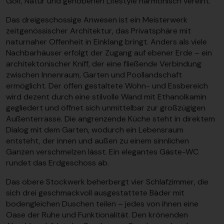
Golf, Natur und gehobenen Lifestyle harmonisch vereint.
Das dreigeschossige Anwesen ist ein Meisterwerk
zeitgenössischer Architektur, das Privatsphäre mit
naturnaher Offenheit in Einklang bringt. Anders als viele
Nachbarhäuser erfolgt der Zugang auf ebener Erde – ein
architektonischer Kniff, der eine fließende Verbindung
zwischen Innenraum, Garten und Poollandschaft
ermöglicht. Der offen gestaltete Wohn- und Essbereich
wird dezent durch eine stilvolle Wand mit Ethanolkamin
gegliedert und öffnet sich unmittelbar zur großzügigen
Außenterrasse. Die angrenzende Küche steht in direktem
Dialog mit dem Garten, wodurch ein Lebensraum
entsteht, der innen und außen zu einem sinnlichen
Ganzen verschmelzen lässt. Ein elegantes Gäste-WC
rundet das Erdgeschoss ab.
Das obere Stockwerk beherbergt vier Schlafzimmer, die
sich drei geschmackvoll ausgestattete Bäder mit
bodengleichen Duschen teilen – jedes von ihnen eine
Oase der Ruhe und Funktionalität. Den krönenden