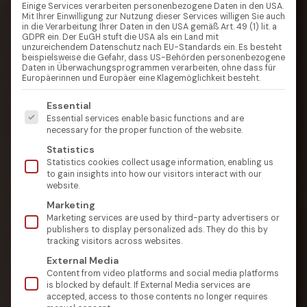
Einige Services verarbeiten personenbezogene Daten in den USA.
Mit Ihrer Einwilligung zur Nutzung dieser Services willigen Sie auch
in die Verarbeitung Ihrer Daten in den USA gemäß Art. 49 (1) lit. a
GDPR ein. Der EuGH stuft die USA als ein Land mit
unzureichendem Datenschutz nach EU-Standards ein. Es besteht
beispielsweise die Gefahr, dass US-Behörden personenbezogene
Daten in Überwachungsprogrammen verarbeiten, ohne dass für
Europäerinnen und Europäer eine Klagemöglichkeit besteht.
Es folgt eine Liste der Service-Gruppen, für die eine Einw
Essential
Essential services enable basic functions and are
necessary for the proper function of the website.
Statistics
Statistics cookies collect usage information, enabling us
to gain insights into how our visitors interact with our
website.
Marketing
Marketing services are used by third-party advertisers or
publishers to display personalized ads. They do this by
tracking visitors across websites.
External Media
Content from video platforms and social media platforms
is blocked by default. If External Media services are
accepted, access to those contents no longer requires