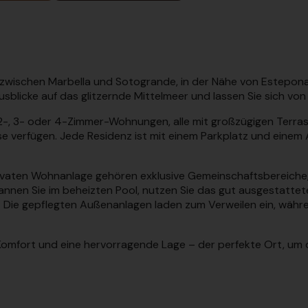
 zwischen Marbella und Sotogrande, in der Nähe von Estepona
usblicke auf das glitzernde Mittelmeer und lassen Sie sich v
-, 2-, 3- oder 4-Zimmer-Wohnungen, alle mit großzügigen Ter
se verfügen. Jede Residenz ist mit einem Parkplatz und einem
vaten Wohnanlage gehören exklusive Gemeinschaftsbereiche, 
annen Sie im beheizten Pool, nutzen Sie das gut ausgestattete
ie gepflegten Außenanlagen laden zum Verweilen ein, während 
, Komfort und eine hervorragende Lage – der perfekte Ort, um