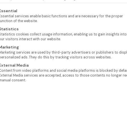
lgt eine Liste der Service-Gruppen, für die eine Einwilligung e
Essential
Essential services enable basic functions and are necessary for the proper
function of the website.
Statistics
Statistics cookies collect usage information, enabling us to gain insights int
our visitors interact with our website.
Marketing
Marketing services are used by third-party advertisers or publishers to disp
personalized ads. They do this by tracking visitors across websites.
External Media
Content from video platforms and social media platforms is blocked by defaul
External Media services are accepted, access to those contents no longer re
manual consent.