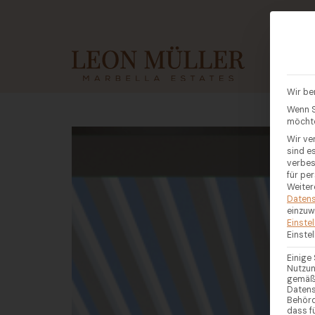
KAUF
Wir be
Wenn S
möchte
Wir ve
sind e
verbes
für pe
Weiter
Datens
einzuw
Einste
Einste
Einige
Nutzun
gemäß 
Datens
Behörd
dass f