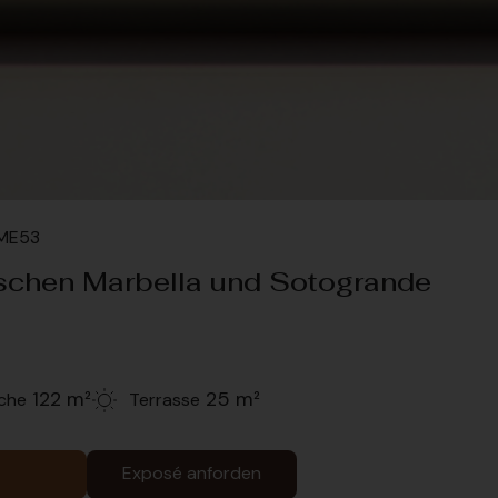
LME53
schen Marbella und Sotogrande
122 m²
25 m²
che
Terrasse
Exposé anforden