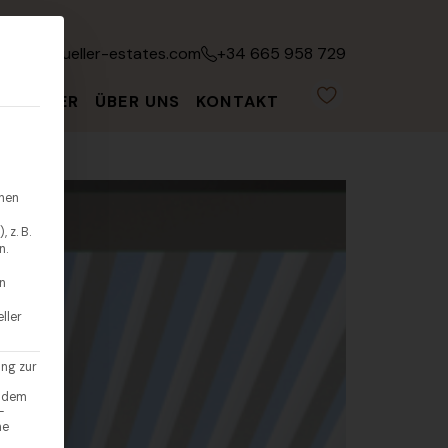
fo@leonmueller-estates.com
+34 665 958 729
ATGEBER
ÜBER UNS
KONTAKT
hnen
 z. B.
n.
en
ller
ung zur
endem
-
ne