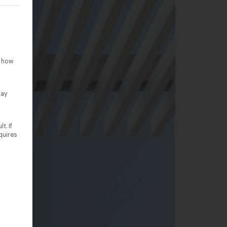
rteilt werden kann. Die erste Service-Gruppe ist essenziell un
o how
lay
t. If
quires