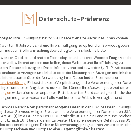
in
Datenschutz-Präferenz
EN
VERKAUFEN
LUXUSIMMOBILIEN
GEGENDEN
R
nötigen Ihre Einwilligung, bevor Sie unsere Website weiter besuchen können.
ie unter 16 Jahre alt sind und Ihre Einwilligung zu optionalen Services geben
n, müssen Sie Ihre Erziehungsberechtigten um Erlaubnis bitten.
rwenden Cookies und andere Technologien auf unserer Website. Einige von i
ssenziell, während andere uns helfen, diese Website und Ihre Erfahrung zu
sern.
Personenbezogene Daten können verarbeitet werden (z. B. IP-Adressen),
rsonalisierte Anzeigen und Inhalte oder die Messung von Anzeigen und Inhalte
e Informationen über die Verwendung Ihrer Daten finden Sie in unserer
chutzerklärung
.
Es besteht keine Verpflichtung, in die Verarbeitung Ihrer Dat
illigen, um dieses Angebot zu nutzen.
Sie können Ihre Auswahl jederzeit unter
llungen
widerrufen oder anpassen.
Bitte beachten Sie, dass aufgrund individue
llungen möglicherweise nicht alle Funktionen der Website verfügbar sind.
 Services verarbeiten personenbezogene Daten in den USA. Mit Ihrer Einwillig
g dieser Services willigen Sie auch in die Verarbeitung Ihrer Daten in den USA
Art. 49 (1) lit. a GDPR ein. Der EuGH stuft die USA als ein Land mit unzureich
chutz nach EU-Standards ein. Es besteht beispielsweise die Gefahr, dass US
en personenbezogene Daten in Überwachungsprogrammen verarbeiten, oh
ür Europäerinnen und Europäer eine Klagemöglichkeit besteht.