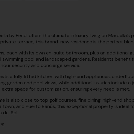
la by Fendi offers the ultimate in luxury living on Marbella’s 
² private terrace, this brand-new residence is the perfect bl
 each with its own en-suite bathroom, plus an additional gues
 swimming pool and landscaped gardens. Residents benefit 
hour security and concierge service.
sts a fully fitted kitchen with high-end appliances, underfloo
ng garden and pool views, while additional luxuries include a 
extra space for customization, ensuring every need is met.
 is also close to top golf courses, fine dining, high-end shopp
 town, and Puerto Banús, this exceptional property is ideal for
 del Sol.
ng.