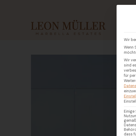
KAUF
Wir be
Wenn S
möchte
Wir ve
sind e
verbes
für pe
Weiter
Datens
einzuw
Einste
Einste
Einige
Nutzun
gemäß 
Datens
Behörd
dass f