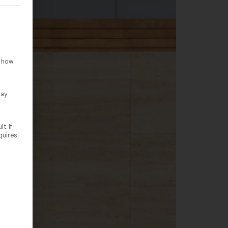
rteilt werden kann. Die erste Service-Gruppe ist essenziell un
o how
lay
t. If
quires