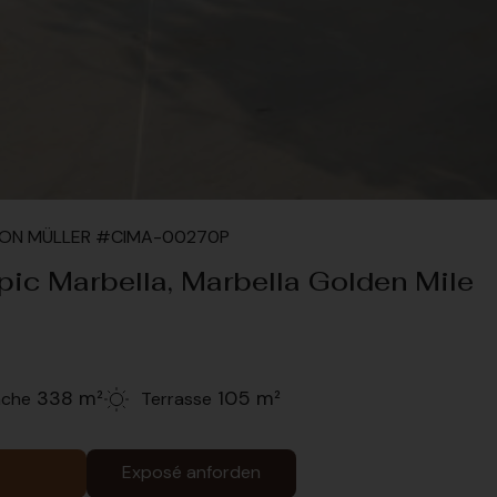
LEON MÜLLER #CIMA-00270P
ic Marbella, Marbella Golden Mile
338 m²
105 m²
äche
Terrasse
Exposé anforden