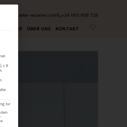
fo@leonmueller-estates.com
+34 665 958 729
ATGEBER
ÜBER UNS
KONTAKT
hnen
 z. B.
n.
en
ller
ung zur
endem
-
ne