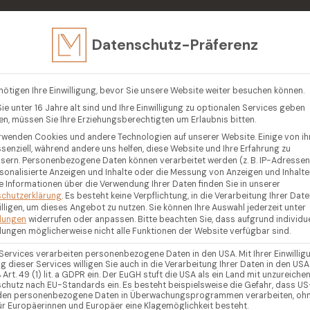
in
Datenschutz-Präferenz
EN
VERKAUFEN
LUXUSIMMOBILIEN
GEGENDEN
R
nötigen Ihre Einwilligung, bevor Sie unsere Website weiter besuchen können.
ie unter 16 Jahre alt sind und Ihre Einwilligung zu optionalen Services geben
n, müssen Sie Ihre Erziehungsberechtigten um Erlaubnis bitten.
rwenden Cookies und andere Technologien auf unserer Website. Einige von i
ssenziell, während andere uns helfen, diese Website und Ihre Erfahrung zu
sern.
Personenbezogene Daten können verarbeitet werden (z. B. IP-Adressen),
rsonalisierte Anzeigen und Inhalte oder die Messung von Anzeigen und Inhalte
e Informationen über die Verwendung Ihrer Daten finden Sie in unserer
chutzerklärung
.
Es besteht keine Verpflichtung, in die Verarbeitung Ihrer Dat
illigen, um dieses Angebot zu nutzen.
Sie können Ihre Auswahl jederzeit unter
llungen
widerrufen oder anpassen.
Bitte beachten Sie, dass aufgrund individue
llungen möglicherweise nicht alle Funktionen der Website verfügbar sind.
 Services verarbeiten personenbezogene Daten in den USA. Mit Ihrer Einwillig
g dieser Services willigen Sie auch in die Verarbeitung Ihrer Daten in den USA
Art. 49 (1) lit. a GDPR ein. Der EuGH stuft die USA als ein Land mit unzureich
chutz nach EU-Standards ein. Es besteht beispielsweise die Gefahr, dass US
en personenbezogene Daten in Überwachungsprogrammen verarbeiten, oh
ür Europäerinnen und Europäer eine Klagemöglichkeit besteht.