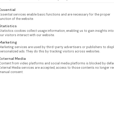
lgt eine Liste der Service-Gruppen, für die eine Einwilligung e
Essential
Essential services enable basic functions and are necessary for the proper
function of the website.
Statistics
Statistics cookies collect usage information, enabling us to gain insights int
our visitors interact with our website.
Marketing
Marketing services are used by third-party advertisers or publishers to disp
personalized ads. They do this by tracking visitors across websites.
External Media
Content from video platforms and social media platforms is blocked by defaul
External Media services are accepted, access to those contents no longer re
manual consent.