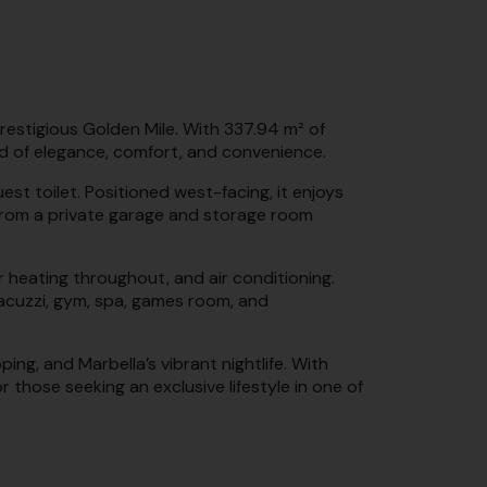
prestigious Golden Mile. With 337.94 m² of
end of elegance, comfort, and convenience.
t toilet. Positioned west-facing, it enjoys
from a private garage and storage room
r heating throughout, and air conditioning.
jacuzzi, gym, spa, games room, and
ing, and Marbella’s vibrant nightlife. With
 those seeking an exclusive lifestyle in one of