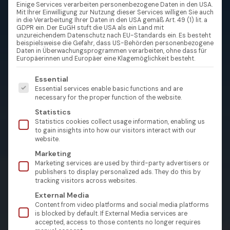
Einige Services verarbeiten personenbezogene Daten in den USA.
Mit Ihrer Einwilligung zur Nutzung dieser Services willigen Sie auch
in die Verarbeitung Ihrer Daten in den USA gemäß Art. 49 (1) lit. a
GDPR ein. Der EuGH stuft die USA als ein Land mit
unzureichendem Datenschutz nach EU-Standards ein. Es besteht
beispielsweise die Gefahr, dass US-Behörden personenbezogene
Daten in Überwachungsprogrammen verarbeiten, ohne dass für
Europäerinnen und Europäer eine Klagemöglichkeit besteht.
Es folgt eine Liste der Service-Gruppen, für die eine Einw
Essential
Essential services enable basic functions and are
necessary for the proper function of the website.
Statistics
Statistics cookies collect usage information, enabling us
to gain insights into how our visitors interact with our
website.
Marketing
Marketing services are used by third-party advertisers or
publishers to display personalized ads. They do this by
tracking visitors across websites.
External Media
Content from video platforms and social media platforms
is blocked by default. If External Media services are
accepted, access to those contents no longer requires