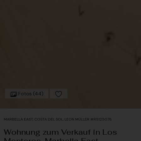
Fotos (44)
MARBELLA EAST, COSTA DEL SOL, LEON MÜLLER #R5125078
Wohnung zum Verkauf in Los
Monteros, Marbella East