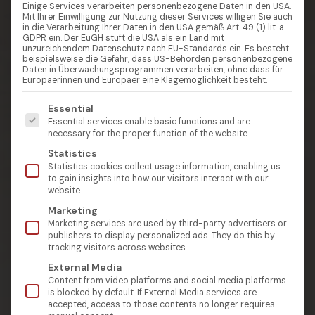
Einige Services verarbeiten personenbezogene Daten in den USA.
Mit Ihrer Einwilligung zur Nutzung dieser Services willigen Sie auch
in die Verarbeitung Ihrer Daten in den USA gemäß Art. 49 (1) lit. a
GDPR ein. Der EuGH stuft die USA als ein Land mit
unzureichendem Datenschutz nach EU-Standards ein. Es besteht
beispielsweise die Gefahr, dass US-Behörden personenbezogene
Daten in Überwachungsprogrammen verarbeiten, ohne dass für
Europäerinnen und Europäer eine Klagemöglichkeit besteht.
Es folgt eine Liste der Service-Gruppen, für die eine Einw
Essential
Essential services enable basic functions and are
necessary for the proper function of the website.
Statistics
Statistics cookies collect usage information, enabling us
to gain insights into how our visitors interact with our
website.
Marketing
Marketing services are used by third-party advertisers or
publishers to display personalized ads. They do this by
tracking visitors across websites.
External Media
Content from video platforms and social media platforms
is blocked by default. If External Media services are
accepted, access to those contents no longer requires