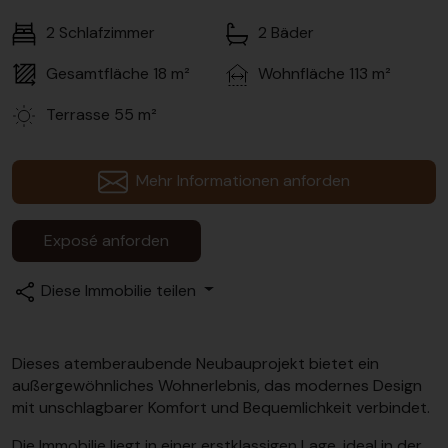
2
Schlafzimmer
2
Bäder
Gesamtfläche
18 m²
Wohnfläche
113 m²
Terrasse
55 m²
Mehr Informationen anforden
Exposé anforden
Diese Immobilie teilen
Dieses atemberaubende Neubauprojekt bietet ein
außergewöhnliches Wohnerlebnis, das modernes Design
mit unschlagbarer Komfort und Bequemlichkeit verbindet.
Die Immobilie liegt in einer erstklassigen Lage, ideal in der