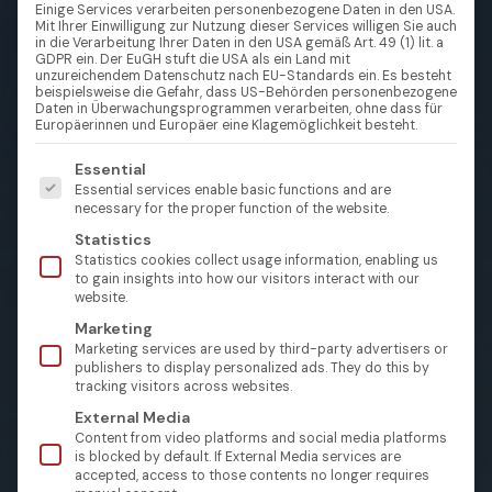
Einige Services verarbeiten personenbezogene Daten in den USA.
Mit Ihrer Einwilligung zur Nutzung dieser Services willigen Sie auch
in die Verarbeitung Ihrer Daten in den USA gemäß Art. 49 (1) lit. a
GDPR ein. Der EuGH stuft die USA als ein Land mit
unzureichendem Datenschutz nach EU-Standards ein. Es besteht
beispielsweise die Gefahr, dass US-Behörden personenbezogene
Daten in Überwachungsprogrammen verarbeiten, ohne dass für
Europäerinnen und Europäer eine Klagemöglichkeit besteht.
Es folgt eine Liste der Service-Gruppen, für die eine Einw
Essential
Essential services enable basic functions and are
necessary for the proper function of the website.
Statistics
Statistics cookies collect usage information, enabling us
to gain insights into how our visitors interact with our
website.
Marketing
Marketing services are used by third-party advertisers or
publishers to display personalized ads. They do this by
tracking visitors across websites.
External Media
Content from video platforms and social media platforms
is blocked by default. If External Media services are
accepted, access to those contents no longer requires