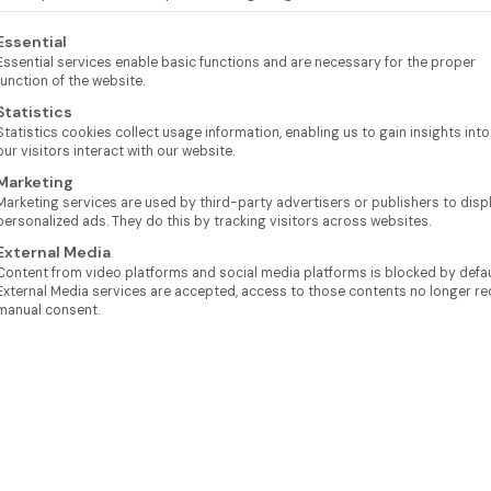
lgt eine Liste der Service-Gruppen, für die eine Einwilligung e
Essential
Essential services enable basic functions and are necessary for the proper
function of the website.
Statistics
Statistics cookies collect usage information, enabling us to gain insights int
our visitors interact with our website.
Marketing
Marketing services are used by third-party advertisers or publishers to disp
personalized ads. They do this by tracking visitors across websites.
External Media
Content from video platforms and social media platforms is blocked by defaul
External Media services are accepted, access to those contents no longer re
manual consent.