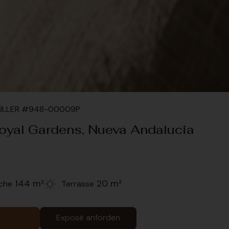
MÜLLER #948-00009P
oyal Gardens, Nueva Andalucia
144 m²
20 m²
che
Terrasse
Exposé anforden