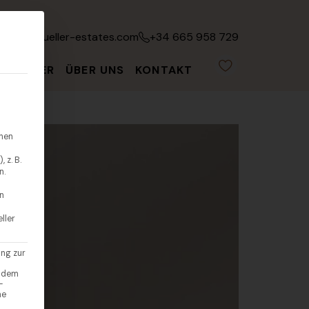
fo@leonmueller-estates.com
+34 665 958 729
ATGEBER
ÜBER UNS
KONTAKT
hnen
 z. B.
n.
en
ller
ung zur
endem
-
ne