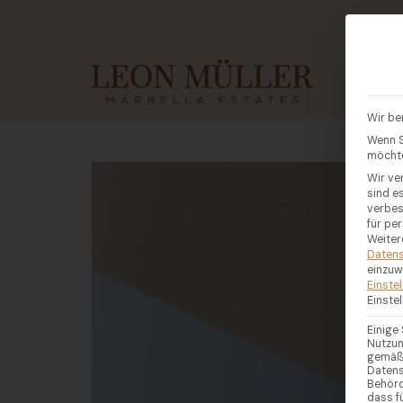
KAUF
Wir be
Wenn S
möchte
Wir ve
sind e
verbes
für pe
Weiter
Datens
einzuw
Einste
Einste
Einige
Nutzun
gemäß 
Datens
Behörd
dass f