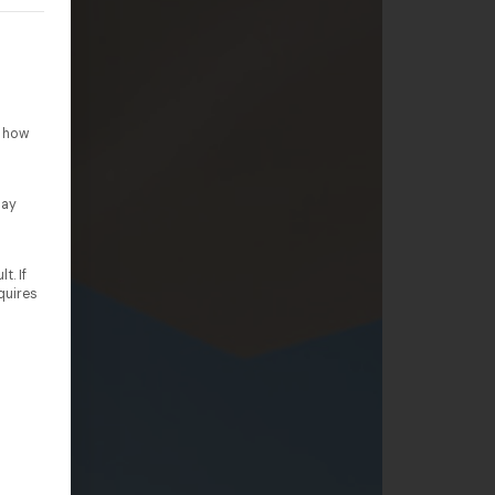
rteilt werden kann. Die erste Service-Gruppe ist essenziell un
o how
lay
t. If
quires