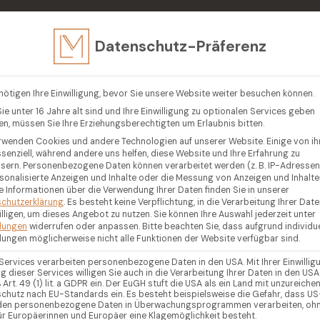
in
Datenschutz-Präferenz
EN
VERKAUFEN
LUXUSIMMOBILIEN
GEGENDEN
R
nötigen Ihre Einwilligung, bevor Sie unsere Website weiter besuchen können.
ie unter 16 Jahre alt sind und Ihre Einwilligung zu optionalen Services geben
n, müssen Sie Ihre Erziehungsberechtigten um Erlaubnis bitten.
rwenden Cookies und andere Technologien auf unserer Website. Einige von i
ssenziell, während andere uns helfen, diese Website und Ihre Erfahrung zu
sern.
Personenbezogene Daten können verarbeitet werden (z. B. IP-Adressen),
rsonalisierte Anzeigen und Inhalte oder die Messung von Anzeigen und Inhalte
e Informationen über die Verwendung Ihrer Daten finden Sie in unserer
chutzerklärung
.
Es besteht keine Verpflichtung, in die Verarbeitung Ihrer Dat
illigen, um dieses Angebot zu nutzen.
Sie können Ihre Auswahl jederzeit unter
llungen
widerrufen oder anpassen.
Bitte beachten Sie, dass aufgrund individue
llungen möglicherweise nicht alle Funktionen der Website verfügbar sind.
 Services verarbeiten personenbezogene Daten in den USA. Mit Ihrer Einwillig
g dieser Services willigen Sie auch in die Verarbeitung Ihrer Daten in den USA
Art. 49 (1) lit. a GDPR ein. Der EuGH stuft die USA als ein Land mit unzureich
chutz nach EU-Standards ein. Es besteht beispielsweise die Gefahr, dass US
en personenbezogene Daten in Überwachungsprogrammen verarbeiten, oh
ür Europäerinnen und Europäer eine Klagemöglichkeit besteht.